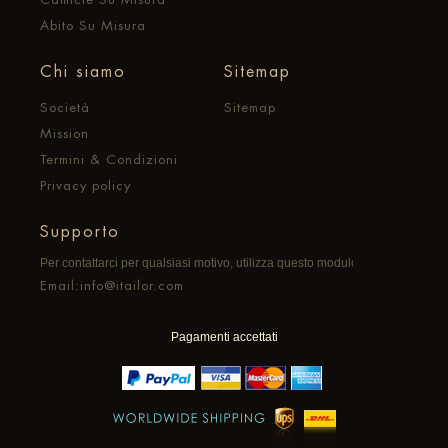
Abito Su Misura
Chi siamo
Sitemap
Società
Sitemap
Mission
Termini & Condizioni
Privacy policy
Supporto
Per contattarci per qualsiasi motivo, utilizza questo modulo per scrivere al
Email:info@itailor.com
Pagamenti accettati