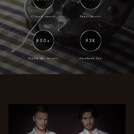
Clienti serviti
Paesi serviti
800+
93K
Scelta dei tessuti
Facebook fan